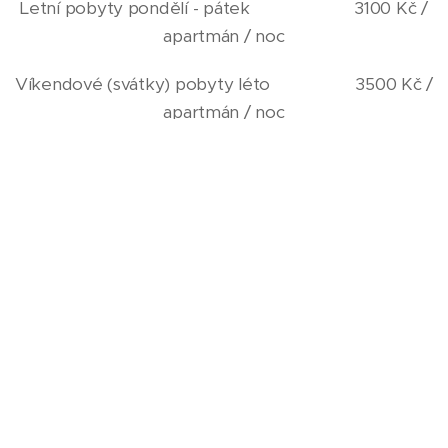
Letní pobyty pondělí - pátek 3100 Kč /
apartmán / noc
Víkendové (svátky) pobyty léto 3500 Kč /
apartmán / noc
Zimní pobyty pondělí - pátek 3300 Kč /
apartmán / noc
Víkendové (svátky) pobyty zima 3700 Kč /
apartmán / noc
Minimální délka pobytu 2 noci. Při pobytu na 5 a
více nocí 90 minut sauny zdarma.